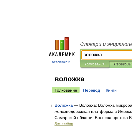
Словари и энциклоп
academic.ru
Толкования
Переводы
воложка
Толкование
Перевод
Книги
Воложка
— Воложка: Воложка микрорай
1
железнодорожная платформа в Ижевске.
Самарской области. Воложка протока В
Википедия