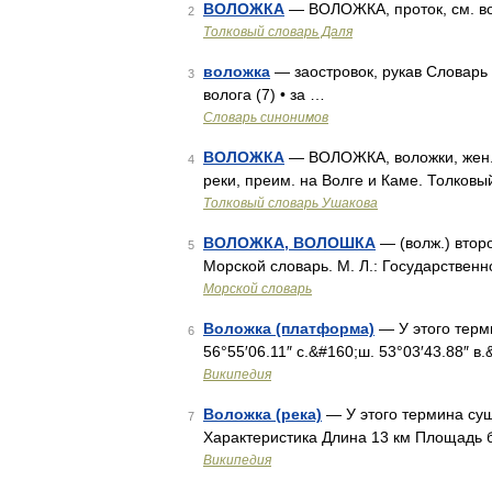
ВОЛОЖКА
— ВОЛОЖКА, проток, см. вол
2
Толковый словарь Даля
воложка
— заостровок, рукав Словарь 
3
волога (7) • за …
Словарь синонимов
ВОЛОЖКА
— ВОЛОЖКА, воложки, жен. 
4
реки, преим. на Волге и Каме. Толковы
Толковый словарь Ушакова
ВОЛОЖКА, ВОЛОШКА
— (волж.) втор
5
Морской словарь. М. Л.: Государстве
Морской словарь
Воложка (платформа)
— У этого терм
6
56°55′06.11″ с.&#160;ш. 53°03′43.88″ в
Википедия
Воложка (река)
— У этого термина сущ
7
Характеристика Длина 13 км Площадь 
Википедия