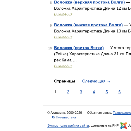
Воложка (верхняя протока Волги)
— 
8
Воложка Характеристика Длина 12 км Б
Википедия
Воложка (нижняя протока Волги)
— У
9
Воложка Характеристика Длина 13 км Б
Википедия
Воложка (приток Вятки)
— У этого те
10
(Ройка) Характеристика Длина 31 км П
рек Кама …
Википедия
Страницы
Следующая
→
1
2
3
4
5
6
© Академик, 2000-2026
Обратная связь:
Техподдерж
👣 Путешествия
Экспорт словарей на сайты
, сделанные на PHP,
Jo