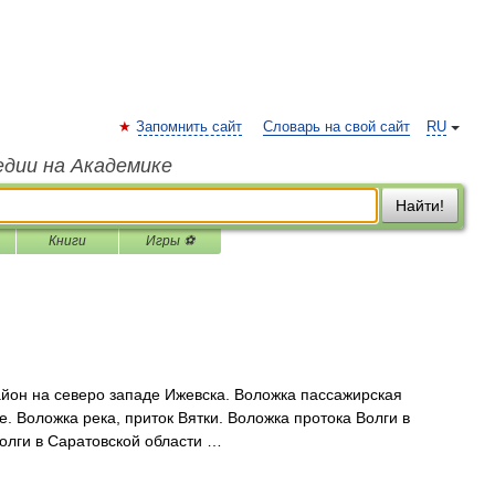
Запомнить сайт
Словарь на свой сайт
RU
едии на Академике
Найти!
Книги
Игры ⚽
он на северо западе Ижевска. Воложка пассажирская
 Воложка река, приток Вятки. Воложка протока Волги в
олги в Саратовской области …