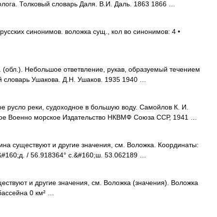
ога. Толковый словарь Даля. В.И. Даль. 1863 1866 …
русских синонимов. воложка сущ., кол во синонимов: 4 •
(обл.). Небольшое ответвление, рукав, образуемый течением
й словарь Ушакова. Д.Н. Ушаков. 1935 1940 …
ое русло реки, судоходное в большую воду. Самойлов К. И.
нное Военно морское Издательство НКВМФ Союза ССР, 1941 …
ина существуют и другие значения, см. Воложка. Координаты:
.&#160;д. / 56.918364° с.&#160;ш. 53.062189 …
ествуют и другие значения, см. Воложка (значения). Воложка
бассейна 0 км² …